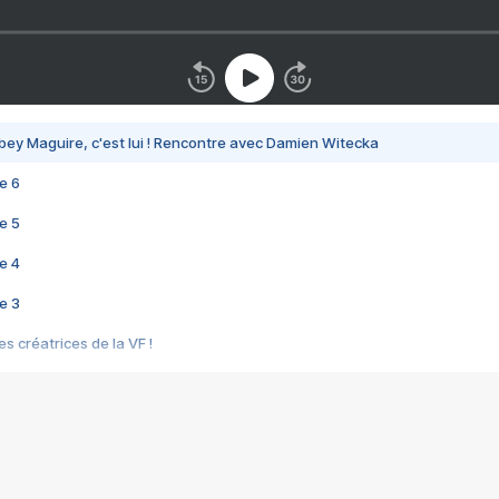
bey Maguire, c'est lui ! Rencontre avec Damien Witecka
e 6
e 5
e 4
e 3
s créatrices de la VF !
e 2
e 1
e Mektoub My Love arrive enfin ! Rencontre avec Shaïn Boumedine et Sal