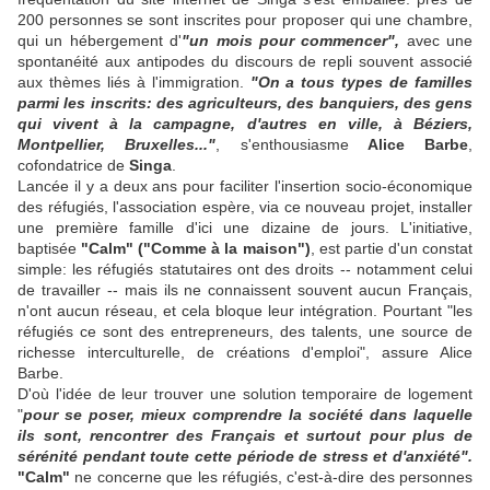
200 personnes se sont inscrites pour proposer qui une chambre,
qui un hébergement d'
"un mois pour commencer",
avec une
spontanéité aux antipodes du discours de repli souvent associé
aux thèmes liés à l'immigration.
"On a tous types de familles
parmi les inscrits: des agriculteurs, des banquiers, des gens
qui vivent à la campagne, d'autres en ville, à Béziers,
Montpellier, Bruxelles..."
, s'enthousiasme
Alice Barbe
,
cofondatrice de
Singa
.
Lancée il y a deux ans pour faciliter l'insertion socio-économique
des réfugiés, l'association espère, via ce nouveau projet, installer
une première famille d'ici une dizaine de jours. L'initiative,
baptisée
"Calm" ("Comme à la maison")
, est partie d'un constat
simple: les réfugiés statutaires ont des droits -- notamment celui
de travailler -- mais ils ne connaissent souvent aucun Français,
n'ont aucun réseau, et cela bloque leur intégration. Pourtant "les
réfugiés ce sont des entrepreneurs, des talents, une source de
richesse interculturelle, de créations d'emploi", assure Alice
Barbe.
D'où l'idée de leur trouver une solution temporaire de logement
"
pour se poser, mieux comprendre la société dans laquelle
ils sont, rencontrer des Français et surtout pour plus de
sérénité pendant toute cette période de stress et d'anxiété".
"Calm"
ne concerne que les réfugiés, c'est-à-dire des personnes