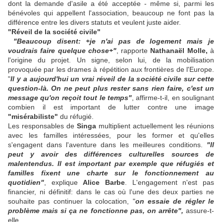
dont la demande d'asile a été acceptée - même si, parmi les
bénévoles qui appellent l'association, beaucoup ne font pas la
différence entre les divers statuts et veulent juste aider.
"Réveil de la société civile"
"Beaucoup disent: +je n'ai pas de logement mais je
voudrais faire quelque chose+"
, rapporte
Nathanaël Molle,
à
l'origine du projet. Un signe, selon lui, de la mobilisation
provoquée par les drames à répétition aux frontières de l'Europe.
"
Il y a aujourd'hui un vrai réveil de la société civile sur cette
question-là. On ne peut plus rester sans rien faire, c'est un
message qu'on reçoit tout le temps"
, affirme-t-il, en soulignant
combien il est important de lutter contre une image
"misérabiliste"
du réfugié.
Les responsables de
Singa
multiplient actuellement les réunions
avec les familles intéressées, pour les former et qu'elles
s'engagent dans l'aventure dans les meilleures conditions.
"Il
peut y avoir des différences culturelles sources de
malentendus. Il est important par exemple que réfugiés et
familles fixent une charte sur le fonctionnement au
quotidien"
, explique
Alice Barbe
. L'engagement n'est pas
financier, ni définitif: dans le cas où l'une des deux parties ne
souhaite pas continuer la colocation, "
on essaie de régler le
problème mais si ça ne fonctionne pas, on arrête",
assure-t-
elle.