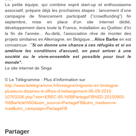
La petite équipe, qui combine esprit start-up et enthousiasme
associatif, prépare déjà les prochaines étapes : lancement d'une
campagne de financement participatif ("crowdfunding") fin
septembre, mise en place d'un site internet dédié,
développement dans toute la France, installation au Québec d'ici
la fin de l'année... Au-delà, l'association rêve de monter des
projets similaires en Allemagne, en Belgique..
. Alice Barbe
en est
convaincue : "
Si on donne une chance à ces réfugiés et si on
améliore les conditions d'accueil, on peut arriver à une
société ou le vivre-ensemble est possible pour tout le
monde".
Le site internet de Singa
© Le Télégramme - Plus d’information sur
http://www.letelegramme.fr/bretagne/migrants-en-bretagne-
plusieurs-dizaines-d-offres-d-hebergement-05-09-2015-
10763206.php?xtor=EREC-85-%5BPartageFB%5D-20150905-
%5Barticle%5D&utm_source=PartageFB&utm_medium=e-
mail&utm_campaign=PartageFB
Partager